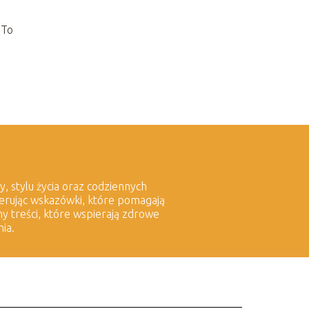
 To
y, stylu życia oraz codziennych
oferując wskazówki, które pomagają
y treści, które wspierają zdrowe
ia.