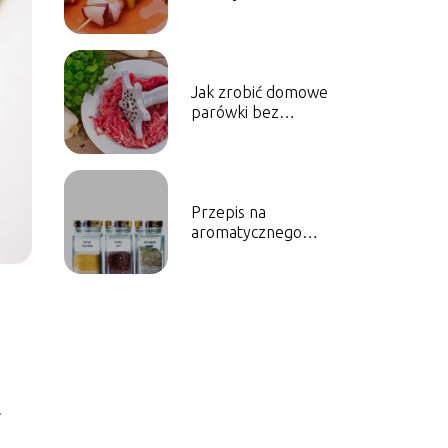
Jak zrobić domowe
parówki bez
konserwantów?
Przepis na
aromatycznego
kurczaka tikka masala
.