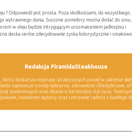
 ? Odpowiedź jest prosta. Poza słodkościami, do wszystkiego.
go wytrawnego dania. Suszone pomidory można dodać do sosu,
rem w oleju będzie intrygującym urozmaiceniem jadłospisu i
syczna deska serów zdecydowanie zyska kolorystycznie i smakowo
Redakcja PiramidaSteakhouse
 który dostarcza inspiracji i praktycznych porad w zakresie diet
ledzi najnowsze trendy kulinarne, zdrowotne i lifestyle'owe, 
ji żywieniowych oraz dbaniu o harmonijny styl życia. Tworzym
żywianie, świadome wybory oraz czerpanie radości z każdego dn