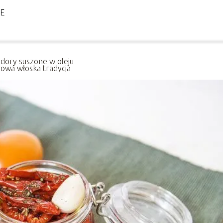
LE
dory suszone w oleju
rowa włoska tradycja