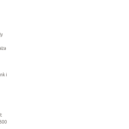
ły
iża
nk i
t
 300