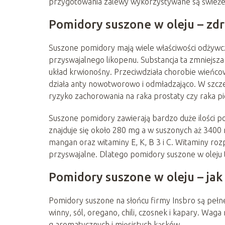
przygotowania zalewy wykorzystywane są świeże l
Pomidory suszone w oleju – zd
Suszone pomidory mają wiele właściwości odżywc
przyswajalnego likopenu. Substancja ta zmniejsza
układ krwionośny. Przeciwdziała chorobie wieńco
działa anty nowotworowo i odmładzająco. W szc
ryzyko zachorowania na raka prostaty czy raka pie
Suszone pomidory zawierają bardzo duże ilości p
znajduje się około 280 mg a w suszonych aż 340
mangan oraz witaminy E, K, B 3 i C. Witaminy rozpu
przyswajalne. Dlatego pomidory suszone w oleju
Pomidory suszone w oleju – ja
Pomidory suszone na słońcu firmy Insbro są pełn
winny, sól, oregano, chili, czosnek i kapary. Wag
g aromatycznych i mięsistych kąsków.