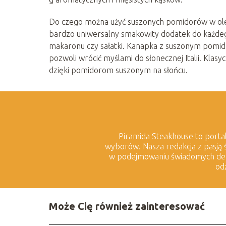
Do czego można użyć suszonych pomidorów w oleju
bardzo uniwersalny smakowity dodatek do każde
makaronu czy sałatki. Kanapka z suszonym pomido
pozwoli wrócić myślami do słonecznej Italii. Kla
dzięki pomidorom suszonym na słońcu.
Piramida Steakhouse to portal,
wyborów. Nasza redakcja z pasją ś
w podejmowaniu świadomych decyz
od
Może Cię również zainteresować