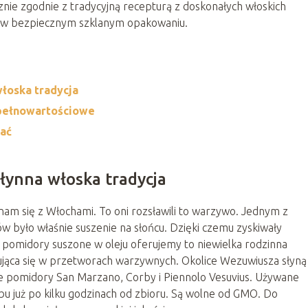
nie zgodnie z tradycyjną recepturą z doskonałych włoskich
 w bezpiecznym szklanym opakowaniu.
włoska tradycja
 pełnowartościowe
wać
łynna włoska tradycja
am się z Włochami. To oni rozsławili to warzywo. Jednym z
było właśnie suszenie na słońcu. Dzięki czemu zyskiwały
j pomidory suszone w oleju oferujemy to niewielka rodzinna
zująca się w przetworach warzywnych. Okolice Wezuwiusza słyną
e pomidory San Marzano, Corby i Piennolo Vesuvius. Używane
bu już po kilku godzinach od zbioru. Są wolne od GMO. Do