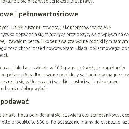
okalne zioła oraz wysokiej jakości przyprawy.
rowe i pełnowartościowe
zych. Dzięki suszeniu zawierają skoncentrowana dawkę
 ryzyko pojawienia się miażdżycy oraz pozytywnie wpływa na ca
wej i zawałom serca. Likopen zwalcza wolne rodniki tym samym
zególności chroni przed nowotworami układu pokarmowego, obn
rsi.
otasu. I tak dla przykładu w 100 gramach świeżych pomidorów
0 mg potasu. Ponadto suszone pomidory są bogate w magnez, cy
szczają się w tłuszczach i w takiej postaci są bardzo łatwo
 to bardzo dobry wybór.
k podawać
e smaku. Poza pomidorami słoik zawiera olej słonecznikowy, oce
a netto produktu to 560 g. Po odsączeniu mamy do dyspozycji aż