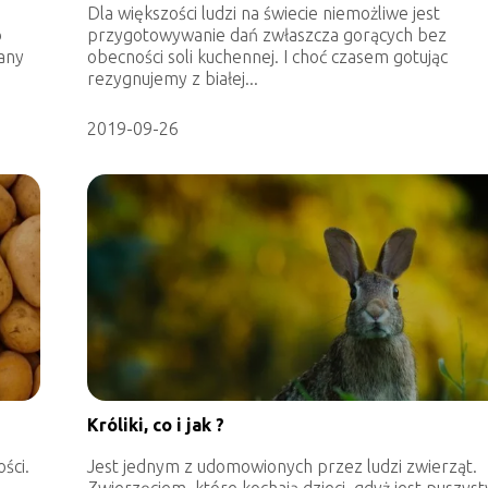
Dla większości ludzi na świecie niemożliwe jest
b
przygotowywanie dań zwłaszcza gorących bez
nany
obecności soli kuchennej. I choć czasem gotując
rezygnujemy z białej...
2019-09-26
Króliki, co i jak ?
ści.
Jest jednym z udomowionych przez ludzi zwierząt.
Zwierzęciem, które kochają dzieci, gdyż jest puszysty