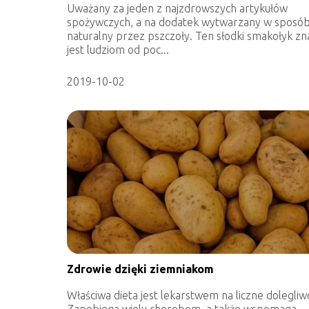
Uważany za jeden z najzdrowszych artykułów
spożywczych, a na dodatek wytwarzany w sposó
naturalny przez pszczoły. Ten słodki smakołyk z
jest ludziom od poc...
2019-10-02
Zdrowie dzięki ziemniakom
Właściwa dieta jest lekarstwem na liczne dolegliwo
Zapobiega wielu chorobom, a także wspomaga