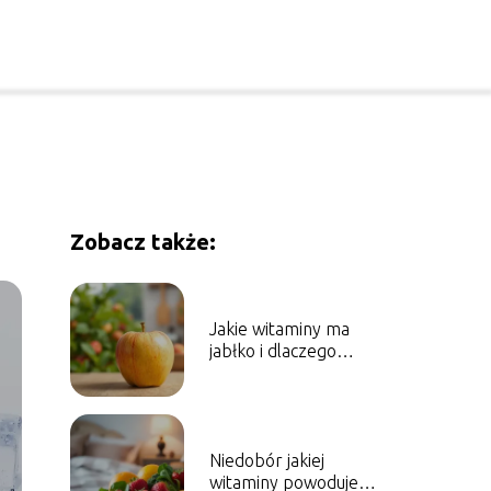
Zobacz także:
Jakie witaminy ma
jabłko i dlaczego
warto je jeść?
Niedobór jakiej
witaminy powoduje