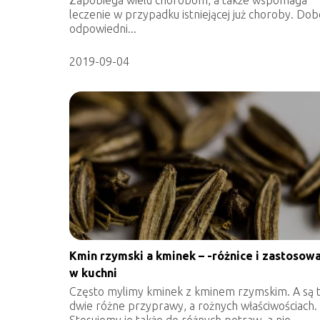
leczenie w przypadku istniejącej już choroby. Dob
odpowiedni...
2019-09-04
Kmin rzymski a kminek – -różnice i zastosow
w kuchni
Często mylimy kminek z kminem rzymskim. A są 
dwie różne przyprawy, a rożnych właściwościach.
Stosujemy je także do różnych potraw, a nie