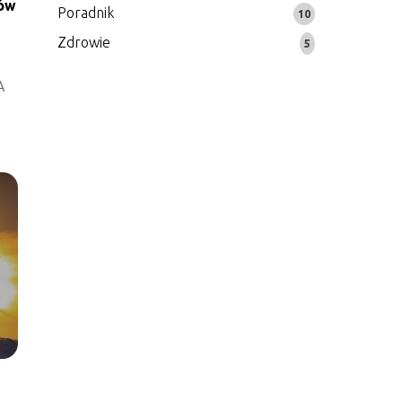
ków
Poradnik
10
Zdrowie
5
o
A