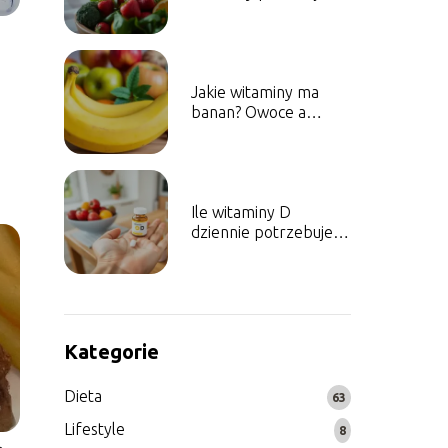
bezsenność? Sprawdź
przyczyny
Jakie witaminy ma
banan? Owoce a
zdrowie
Ile witaminy D
dziennie potrzebuje
dorosły człowiek?
Kategorie
Dieta
63
Lifestyle
8