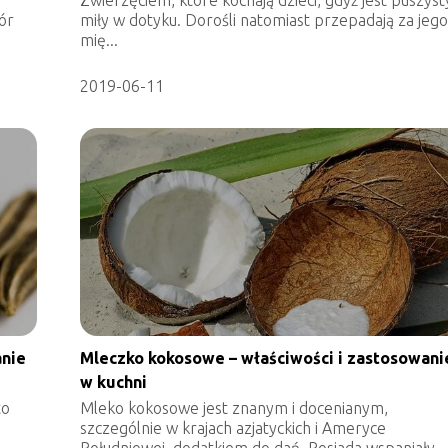
ór
miły w dotyku. Dorośli natomiast przepadają za jeg
mię...
2019-06-11
anie
Mleczko kokosowe – właściwości i zastosowani
w kuchni
to
Mleko kokosowe jest znanym i docenianym,
szczególnie w krajach azjatyckich i Ameryce
Południowej, dodatkiem do dań. Posiada wspaniały,