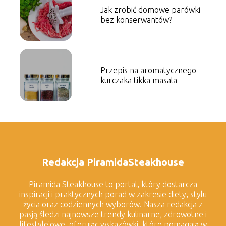
Jak zrobić domowe parówki
bez konserwantów?
Przepis na aromatycznego
kurczaka tikka masala
Redakcja PiramidaSteakhouse
Piramida Steakhouse to portal, który dostarcza
inspiracji i praktycznych porad w zakresie diety, stylu
życia oraz codziennych wyborów. Nasza redakcja z
pasją śledzi najnowsze trendy kulinarne, zdrowotne i
lifestyle'owe, oferując wskazówki, które pomagają w