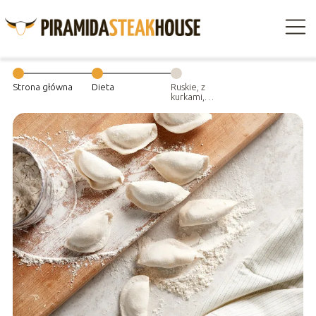
Strona główna
Dieta
Ruskie, z
kurkami,
gruzińskie na
słono i na słodko
– krótki
przewodnik po
pierogach