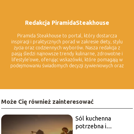
Redakcja PiramidaSteakhouse
Piramida Steakhouse to portal, który dostarcza
inspiracji i praktycznych porad w zakresie diety, stylu
życia oraz codziennych wyborów. Nasza redakcja z
pasją śledzi najnowsze trendy kulinarne, zdrowotne i
lifestyle'owe, oferując wskazówki, które pomagają w
podejmowaniu świadomych decyzji żywieniowych oraz
dbaniu o harmonijny styl życia. Tworzymy treści, które
wspierają zdrowe odżywianie, świadome wybory oraz
czerpanie radości z każdego dnia.
Może Cię również zainteresować
Sól kuchenna
potrzebna i
zdradliwa