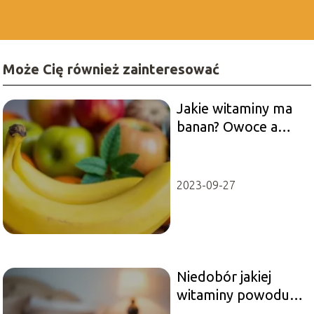
wspierają zdrowe odżywianie, świadome wybory oraz
czerpanie radości z każdego dnia.
Może Cię również zainteresować
Jakie witaminy ma
banan? Owoce a
zdrowie
2023-09-27
Niedobór jakiej
witaminy powoduje
bezsenność?