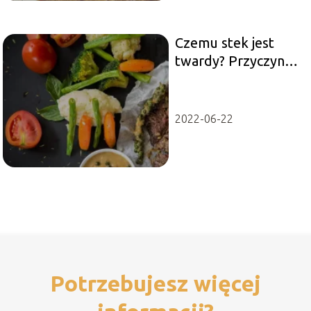
Czemu stek jest
twardy? Przyczyny i
sposoby na idealnie
miękką
konsystencję
2022-06-22
Potrzebujesz więcej