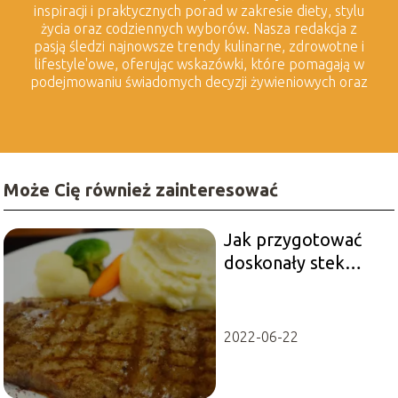
inspiracji i praktycznych porad w zakresie diety, stylu
życia oraz codziennych wyborów. Nasza redakcja z
pasją śledzi najnowsze trendy kulinarne, zdrowotne i
lifestyle'owe, oferując wskazówki, które pomagają w
podejmowaniu świadomych decyzji żywieniowych oraz
dbaniu o harmonijny styl życia. Tworzymy treści, które
wspierają zdrowe odżywianie, świadome wybory oraz
czerpanie radości z każdego dnia.
Może Cię również zainteresować
Jak przygotować
doskonały stek
medium rare?
2022-06-22