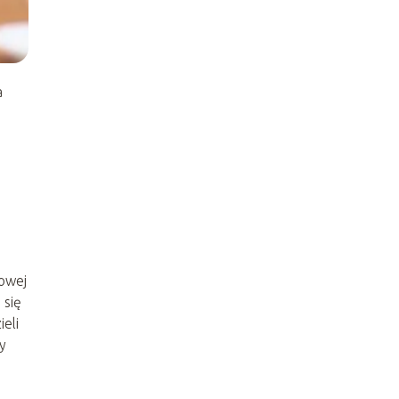
a
towej
 się
eli
ny