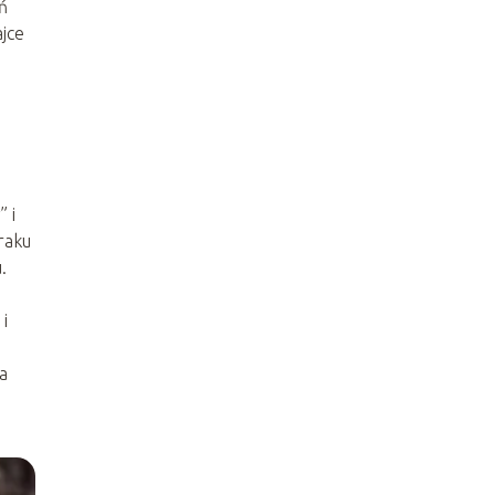
ń
ajce
 i
raku
.
o
i
a