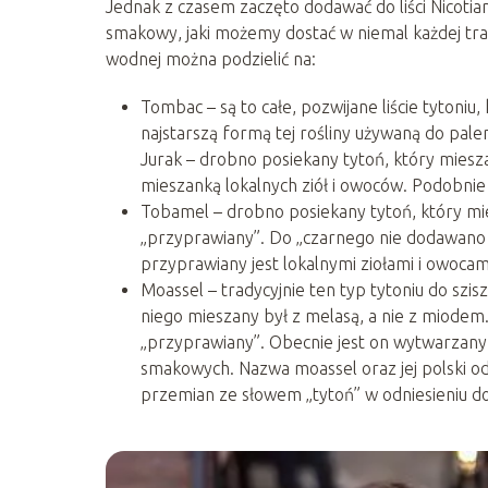
Jednak z czasem zaczęto dodawać do liści Nicotia
smakowy, jaki możemy dostać w niemal każdej traf
wodnej można podzielić na:
Tombac – są to całe, pozwijane liście tytoni
najstarszą formą tej rośliny używaną do palen
Jurak – drobno posiekany tytoń, który miesza
mieszanką lokalnych ziół i owoców. Podobnie
Tobamel – drobno posiekany tytoń, który mi
„przyprawiany”. Do „czarnego nie dodawano
przyprawiany jest lokalnymi ziołami i owoca
Moassel – tradycyjnie ten typ tytoniu do sz
niego mieszany był z melasą, a nie z miodem.
„przyprawiany”. Obecnie jest on wytwarzany 
smakowych. Nazwa moassel oraz jej polski odp
przemian ze słowem „tytoń” w odniesieniu do