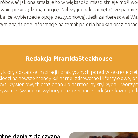
 spróbować jak ona smakuje to w większości miast istnieje możliwo
awnie przyrządzoną nargilę. Należy jednak pamiętać, że palenie
a, że wybierzecie opcję beztytoniową). Jeśli zainteresował Wa
órym znajdziecie informacje na temat palenia hookah oraz porady
Redakcja PiramidaSteakhouse
 który dostarcza inspiracji i praktycznych porad w zakresie diet
ledzi najnowsze trendy kulinarne, zdrowotne i lifestyle'owe, 
ji żywieniowych oraz dbaniu o harmonijny styl życia. Tworzym
żywianie, świadome wybory oraz czerpanie radości z każdego dn
tne dania z dziczyzną