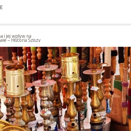
LE
a i jej wpływ na
ie – Historia Sziszy