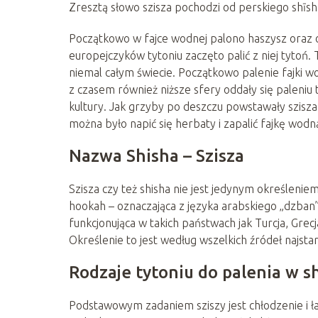
Zresztą słowo szisza pochodzi od perskiego shīsh
Początkowo w fajce wodnej palono haszysz oraz 
europejczyków tytoniu zaczęto palić z niej tytoń
niemal całym świecie. Początkowo palenie fajki wod
z czasem również niższe sfery oddały się paleniu 
kultury. Jak grzyby po deszczu powstawały szisza
można było napić się herbaty i zapalić fajkę wodn
Nazwa Shisha – Szisza
Szisza czy też shisha nie jest jedynym określenie
hookah – oznaczająca z języka arabskiego „dzban”
funkcjonująca w takich państwach jak Turcja, Grecja
Określenie to jest według wszelkich źródeł najsta
Rodzaje tytoniu do palenia w s
Podstawowym zadaniem sziszy jest chłodzenie i 