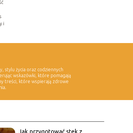
ść
s
 i
y, stylu życia oraz codziennych
oferując wskazówki, które pomagają
y treści, które wspierają zdrowe
ia.
Jak przygotować stek z