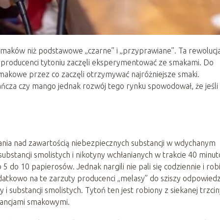
 smaków niż podstawowe „czarne” i „przyprawiane”. Ta rewolucj
cy producenci tytoniu zaczęli eksperymentować ze smakami. Do
makowe przez co zaczęli otrzymywać najróżniejsze smaki.
ńcza czy mango jednak rozwój tego rynku spowodował, że jeśli
nia nad zawartością niebezpiecznych substancji w wdychanym
 substancji smolistych i nikotyny wchłanianych w trakcie 40 minu
5 do 10 papierosów. Jednak nargili nie pali się codziennie i robi
datkowo na te zarzuty producenci „melasy” do sziszy odpowiedzi
y i substancji smolistych. Tytoń ten jest robiony z siekanej trzci
tancjami smakowymi.