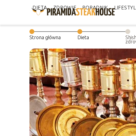
DIETA
ZDROWIE
PORADNIK
LIFESTY
Strona główna
Dieta
Shish
zdrow