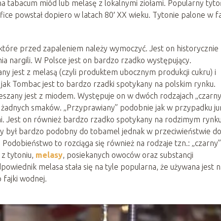
na tabacum miód lub melasę z lokalnymi ziołami. Popularny tyto
ice powstał dopiero w latach 80′ XX wieku. Tytonie palone w f
u, które przed zapaleniem należy wymoczyć. Jest on historycznie
ia nargili. W Polsce jest on bardzo rzadko występujący.
ny jest z melasą (czyli produktem ubocznym produkcji cukru) i
 jak Tombac jest to bardzo rzadki spotykany na polskim rynku.
eszany jest z miodem. Występuje on w dwóch rodzajach „czarny”
 żadnych smaków. „Przyprawiany” podobnie jak w przypadku ju
mi. Jest on również bardzo rzadko spotykany na rodzimym rynku
iszy był bardzo podobny do tobamel jednak w przeciwieństwie d
 Podobieństwo to rozciąga się również na rodzaje tzn.: „czarny” 
z tytoniu,
melasy
, posiekanych owoców oraz substancji
owiednik melasa stała się na tyle popularna, że używana jest n
 fajki wodnej.