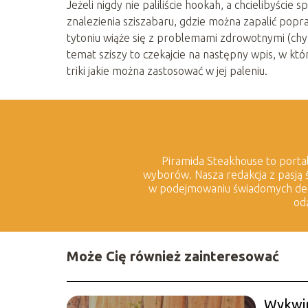
Jeżeli nigdy nie paliliście hookah, a chcielibyście
znalezienia sziszabaru, gdzie można zapalić popr
tytoniu wiąże się z problemami zdrowotnymi (chyb
temat sziszy to czekajcie na następny wpis, w kt
triki jakie można zastosować w jej paleniu.
Piramida Steakhouse to portal,
wyborów. Nasza redakcja z pasją ś
w podejmowaniu świadomych decyz
od
Może Cię również zainteresować
Wykwin