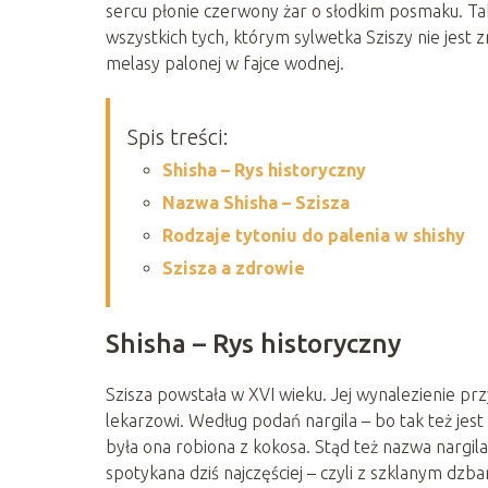
sercu płonie czerwony żar o słodkim posmaku. Tak
wszystkich tych, którym sylwetka Sziszy nie jest zn
melasy palonej w fajce wodnej.
Spis treści:
Shisha – Rys historyczny
Nazwa Shisha – Szisza
Rodzaje tytoniu do palenia w shishy
Szisza a zdrowie
Shisha – Rys historyczny
Szisza powstała w XVI wieku. Jej wynalezienie pr
lekarzowi. Według podań nargila – bo tak też jest
była ona robiona z kokosa. Stąd też nazwa nargil
spotykana dziś najczęściej – czyli z szklanym dzba