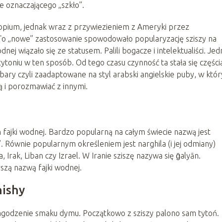
e oznaczającego „szkło”.
opium, jednak wraz z przywiezieniem z Ameryki przez
. To „nowe” zastosowanie spowodowało popularyzację sziszy na
nej wiązało się ze statusem. Palili bogacze i intelektualiści. Je
tytoniu w ten sposób. Od tego czasu czynność ta stała się części
bary czyli zaadaptowane na styl arabski angielskie puby, w któ
ą i porozmawiać z innymi.
m fajki wodnej. Bardzo popularną na całym świecie nazwą jest
. Równie popularnym określeniem jest narghila (i jej odmiany)
, Irak, Liban czy Izrael. W Iranie sziszę nazywa się ḡalyān.
rszą nazwą fajki wodnej.
hishy
łagodzenie smaku dymu. Początkowo z sziszy palono sam tytoń.