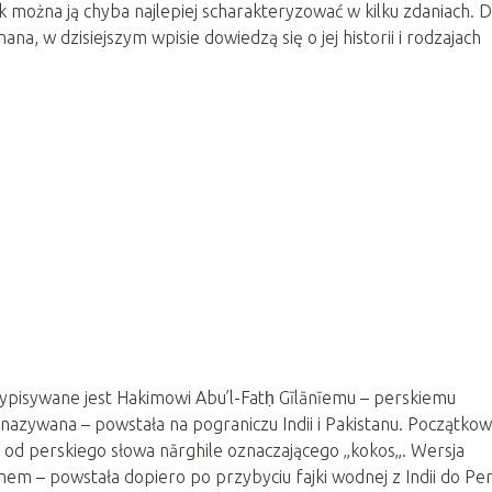
 można ją chyba najlepiej scharakteryzować w kilku zdaniach. D
ana, w dzisiejszym wpisie dowiedzą się o jej historii i rodzajach
zypisywane jest Hakimowi Abu’l-Fatḥ Gīlānīemu – perskiemu
 nazywana – powstała na pograniczu Indii i Pakistanu. Początko
a od perskiego słowa nārghile oznaczającego „kokos„. Wersja
nem – powstała dopiero po przybyciu fajki wodnej z Indii do Pers