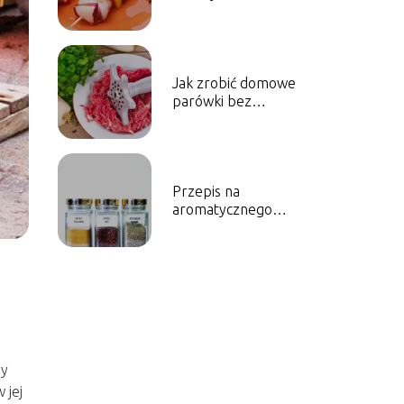
Jak zrobić domowe
parówki bez
konserwantów?
Przepis na
aromatycznego
kurczaka tikka masala
dy
 jej