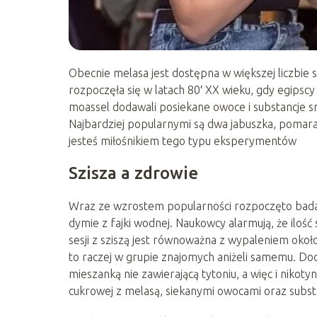
Obecnie melasa jest dostępna w większej liczbie
rozpoczęła się w latach 80′ XX wieku, gdy egips
moassel dodawali posiekane owoce i substancje s
Najbardziej popularnymi są dwa jabuszka, pomara
jesteś miłośnikiem tego typu eksperymentów
Szisza a zdrowie
Wraz ze wzrostem popularności rozpoczęto bada
dymie z fajki wodnej. Naukowcy alarmują, że ilość
sesji z sziszą jest równoważna z wypaleniem około 
to raczej w grupie znajomych aniżeli samemu. Do
mieszanką nie zawierającą tytoniu, a więc i nikotyn
cukrowej z melasą, siekanymi owocami oraz subs