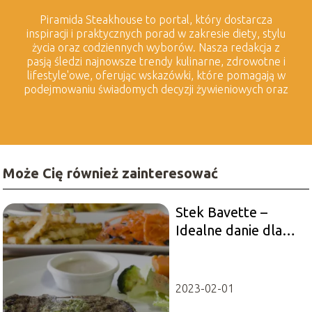
Piramida Steakhouse to portal, który dostarcza
inspiracji i praktycznych porad w zakresie diety, stylu
życia oraz codziennych wyborów. Nasza redakcja z
pasją śledzi najnowsze trendy kulinarne, zdrowotne i
lifestyle'owe, oferując wskazówki, które pomagają w
podejmowaniu świadomych decyzji żywieniowych oraz
dbaniu o harmonijny styl życia. Tworzymy treści, które
wspierają zdrowe odżywianie, świadome wybory oraz
czerpanie radości z każdego dnia.
Może Cię również zainteresować
Stek Bavette –
Idealne danie dla
miłośników mięsa
2023-02-01