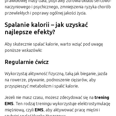
prawidłowej masy ciała, poprawy zdrowia układu sercowo-
naczyniowego i psychicznego, zmniejszenia ryzyka chorób
przewlekłych i poprawy ogólnej jakości życia.
Spalanie kalorii – jak uzyskać
najlepsze efekty?
Aby skutecznie spalać kalorie, warto wziąć pod uwagę
poniższe wskazówki:
Regularnie ćwicz
Wykorzystaj aktywność fizyczną, taką jak bieganie, jazda
na rowerze, pływanie, podnoszenie ciężarów, aby
przyspieszyć metabolizm i spalić kalorie.
Jeżeli nie masz czasu, możesz zdecydować się na
trening
EMS
. Ten rodzaj treningu wykorzystuje elektrostymulację
mięśniową, czyli
EMS
, aby aktywować pracę mięśni i
szybciej spalać tkankę tłuszczową.