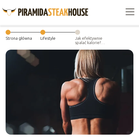
Strona główna
Lifestyle
Jak efektywnie
spalać kalorie?
Poznaj te
porady!