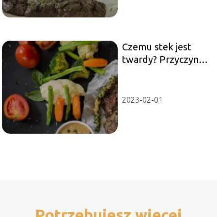
Czemu stek jest
twardy? Przyczyny i
sposoby na idealnie
miękką
konsystencję
2023-02-01
Potrzebujesz więcej